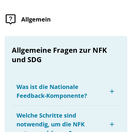
Allgemein
Allgemeine Fragen zur NFK
und SDG
Was ist die Nationale
Feedback-Komponente?
Die Nationale Feedback-Komponente (NFK)
Welche Schritte sind
ist die zentrale, mandantenfähige Lösung in
Deutschland, über die das Nutzenden-
notwendig, um die NFK
Feedback zu Diensten und Informationen