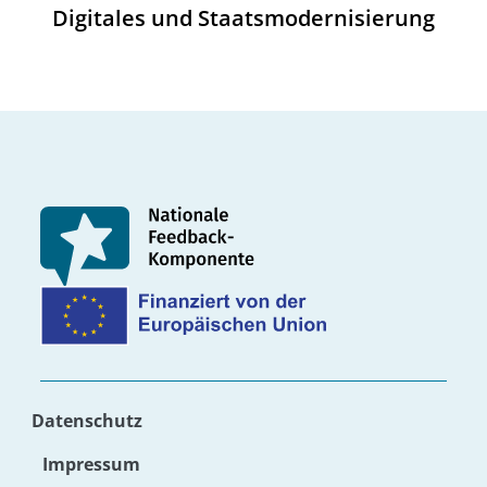
übermittelt. Für Auswerter muss eine
Digitales und Staatsmodernisierung
zusätzliche Berechtigung für das Feedback
des Bundesportals eingerichtet werden.
Datenschutz
Impressum